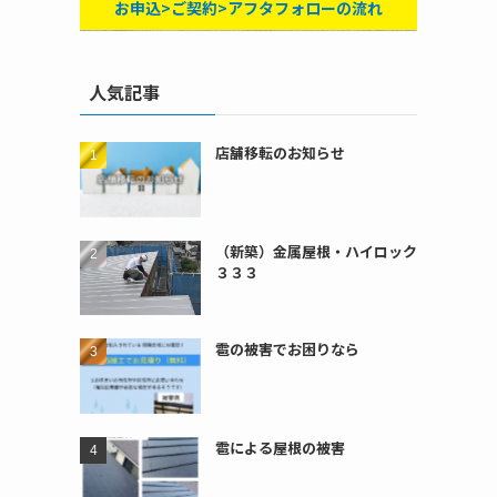
お申込>ご契約>アフタフォローの流れ
人気記事
店舗移転のお知らせ
（新築）金属屋根・ハイロック
３３３
雹の被害でお困りなら
雹による屋根の被害