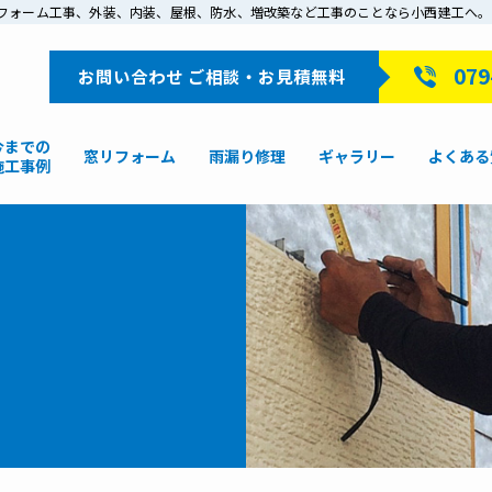
戸でリフォーム工事、外装、内装、屋根、防水、増改築など工事のことなら小西建工へ。
079
お問い合わせ ご相談・お見積無料
今までの
窓リフォーム
雨漏り修理
ギャラリー
よくある
施工事例