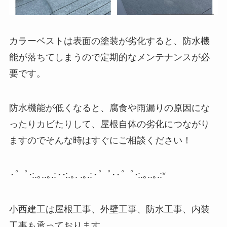
カラーベストは表面の塗装が劣化すると、防水機
能が落ちてしまうので定期的なメンテナンスが必
要です。
防水機能が低くなると、腐食や雨漏りの原因にな
ったりカビたりして、屋根自体の劣化につながり
ますのでそんな時はすぐにご相談ください！
･゜ﾟ･
:.｡..｡.:
･･
:.｡. .｡.:
･゜ﾟ･
･゜ﾟ･
:.｡..｡.:*
小西建工は屋根工事、外壁工事、防水工事、内装
工事も承っております。