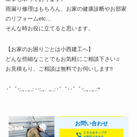
雨漏り修理はもちろん、お家の健康診断やお部家
のリフォームetc…
そんな時お役に立てると思います。
【お家のお困りごとは小西建工へ】
どんな些細なことでもお気軽にご相談下さい♫
お見積もり、ご相談は無料でお伺いします‼
･゜ﾟ･
:.｡..｡.:
･･
:.｡. .｡.:
･゜ﾟ･
･゜ﾟ･
:.｡..｡.:*
お問い合わせ