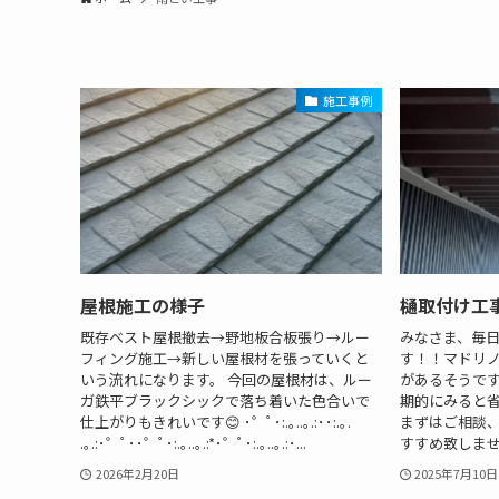
施工事例
屋根施工の様子
樋取付け工
既存ベスト屋根撤去→野地板合板張り→ルー
みなさま、毎
フィング施工→新しい屋根材を張っていくと
す！！マドリ
いう流れになります。 今回の屋根材は、ルー
があるそうで
ガ鉄平ブラックシックで落ち着いた色合いで
期的にみると
仕上がりもきれいです😊 ･゜ﾟ･:.｡..｡.:･･:.｡.
まずはご相談、
.｡.:･゜ﾟ･･゜ﾟ･:.｡..｡.:*･゜ﾟ･:.｡..｡.:･...
すすめ致しませ
2026年2月20日
2025年7月10日