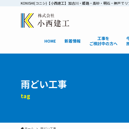
KONISHI(コニシ)【小西建工】加古川・姫路・高砂・明石・神
工事を
HOME
新着情報
ご検討中の方へ
雨どい工事
tag
ホーム
雨どい工事