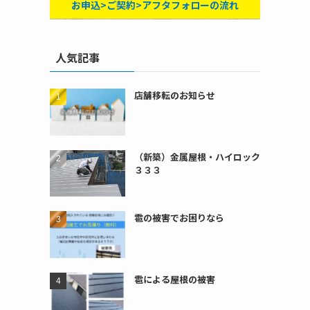
お申込>ご契約>アフタフォローの流れ
人気記事
店舗移転のお知らせ
（新築）金属屋根・ハイロック
３３３
雹の被害でお困りなら
雹による屋根の被害