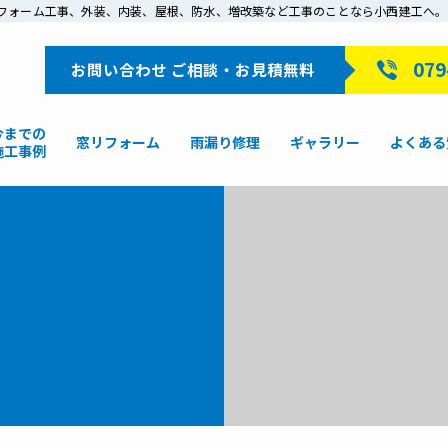
戸でリフォーム工事、外装、内装、屋根、防水、増改築など工事のことなら小西建工へ。
079
お問い合わせ ご相談・お見積無料
今までの
窓リフォーム
雨漏り修理
ギャラリー
よくある
施工事例