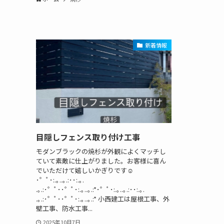
新着情報
目隠しフェンス取り付け工事
モダンブラックの焼杉が外観によくマッチし
ていて素敵に仕上がりました。お客様に喜ん
でいただけて嬉しいかぎりです☺️
･゜ﾟ･:.｡..｡.:･･:.｡.
.｡.:･゜ﾟ･･゜ﾟ･:.｡..｡.:*･゜ﾟ･:.｡..｡.:･･:.｡.
.｡.:･゜ﾟ･･゜ﾟ･:.｡..｡.:* 小西建工は屋根工事、外
壁工事、防水工事...
2025年10月7日