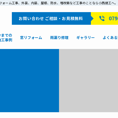
戸でリフォーム工事、外装、内装、屋根、防水、増改築など工事のことなら小西建工へ。
079
お問い合わせ ご相談・お見積無料
今までの
窓リフォーム
雨漏り修理
ギャラリー
よくある
施工事例