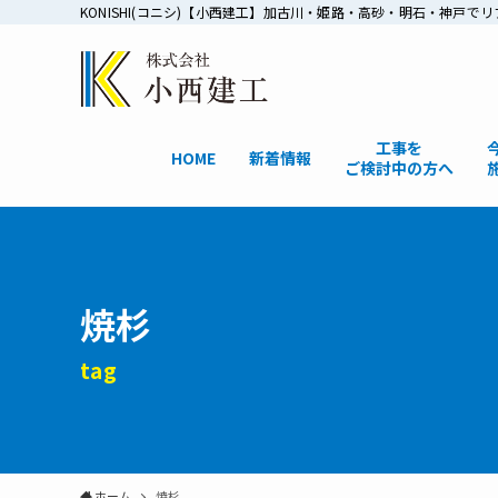
KONISHI(コニシ)【小西建工】加古川・姫路・高砂・明石・神
工事を
HOME
新着情報
ご検討中の方へ
焼杉
tag
ホーム
焼杉