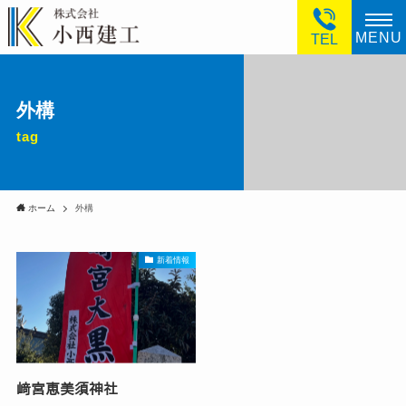
MENU
TEL
外構
tag
ホーム
外構
新着情報
﨑宮恵美須神社